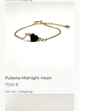
Pulseira Midnight Heart
Preço
17,00 €
IVA incl.
|
Shipping