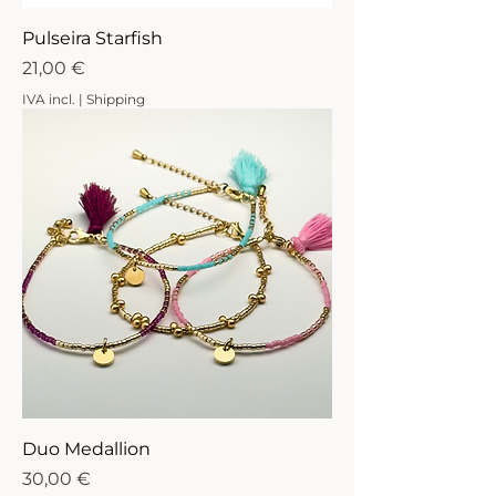
Pulseira Starfish
Preço
21,00 €
IVA incl.
|
Shipping
Duo Medallion
Preço
30,00 €