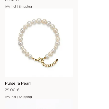
IVA incl.
|
Shipping
Pulseira Pearl
Preço
29,00 €
IVA incl.
|
Shipping