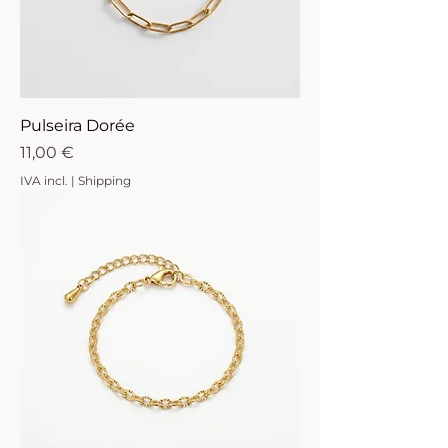
Pulseira Dorée
Preço
11,00 €
IVA incl.
|
Shipping