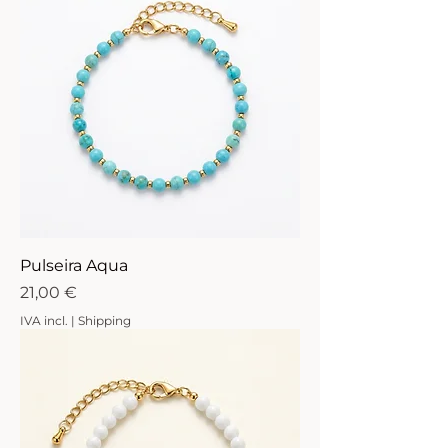
Pulseira Aqua
Preço
21,00 €
IVA incl.
|
Shipping