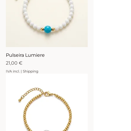
Pulseira Lumiere
Preço
21,00 €
IVA incl.
|
Shipping