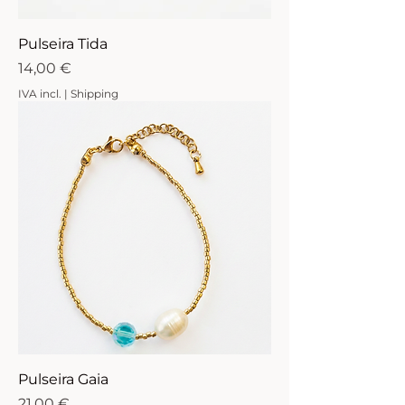
Pulseira Tida
Preço
14,00 €
IVA incl.
|
Shipping
Pulseira Gaia
Preço
21,00 €