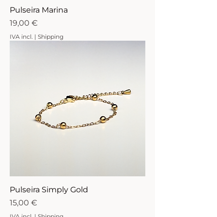
Pulseira Marina
Preço
19,00 €
IVA incl.
|
Shipping
Pulseira Simply Gold
Preço
15,00 €
IVA incl.
|
Shipping