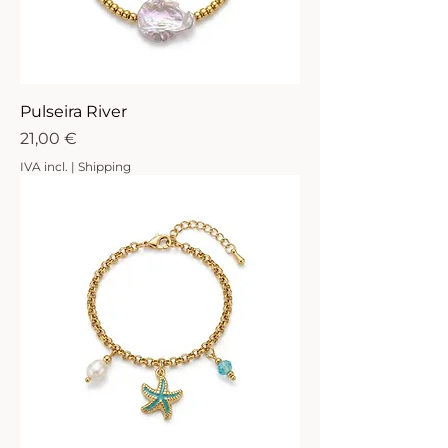
Pulseira River
Preço
21,00 €
IVA incl.
|
Shipping