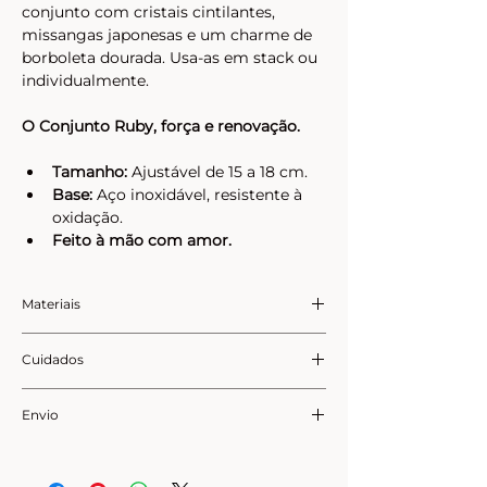
conjunto com cristais cintilantes, 
missangas japonesas e um charme de 
borboleta dourada. Usa-as em stack ou 
individualmente.
O Conjunto Ruby, força e renovação.
Tamanho:
 Ajustável de 15 a 18 cm.
Base:
 Aço inoxidável, resistente à 
oxidação.
Feito à mão com amor.
Materiais
Aço Inoxidável:
 Resistente à 
Cuidados
água; não perde a cor e mantém 
o seu brilho original.
Seguindo estes simples passos, as tuas 
Missangas 
Envio
joias manterão a sua essência e brilho 
Japonesas:
 Missangas de vidro 
original por muito tempo:
Cada peça é feita à mão por 
de alta qualidade com 
Evita o contacto com a 
encomenda, com cuidado e atenção ao 
acabamento uniforme.