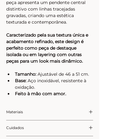
peça apresenta um pendente central 
distintivo com linhas tracejadas 
gravadas, criando uma estética 
texturada e contemporânea.
Caracterizado pela sua textura única e 
acabamento refinado, este design é 
perfeito como peça de destaque 
isolada ou em layering com outras 
peças para um look mais dinâmico.
Tamanho:
 Ajustável de 46 a 51 cm.
Base:
 Aço inoxidável, resistente à 
oxidação.
Feito à mão com amor.
Materiais
Aço Inoxidável:
 Resistente à 
Cuidados
água; não perde a cor e mantém 
o seu brilho original.